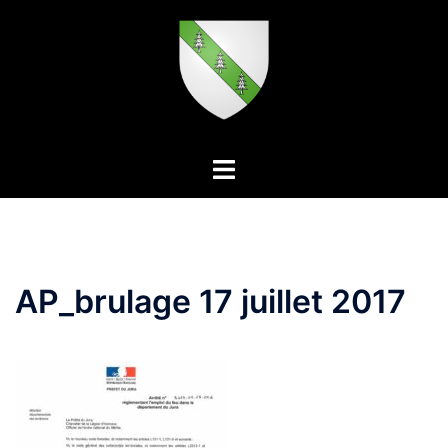
Aller
au
contenu
Ouvrir/fermer
le
menu
AP_brulage 17 juillet 2017