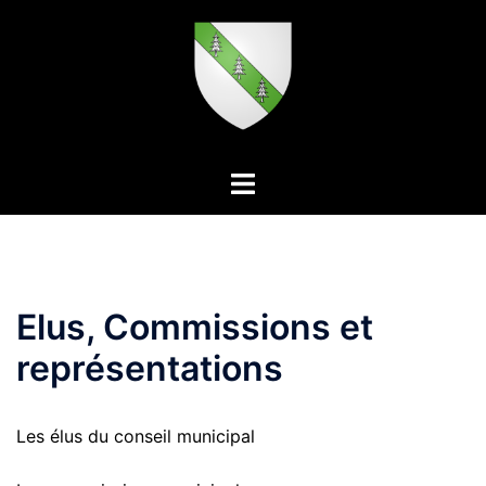
Aller
au
contenu
Ouvrir/fermer
le
menu
Elus, Commissions et
représentations
Les élus du conseil municipal