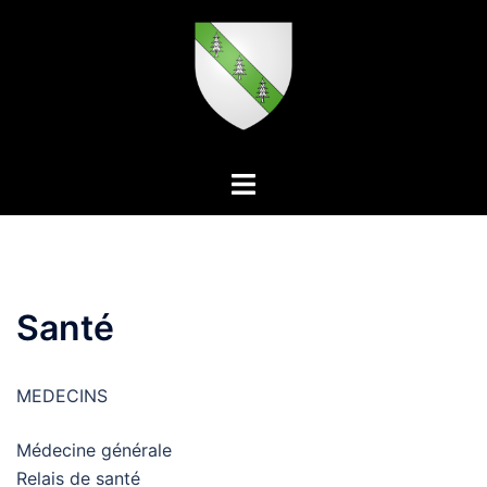
Aller
au
contenu
Ouvrir/fermer
le
menu
Santé
MEDECINS
Médecine générale
Relais de santé