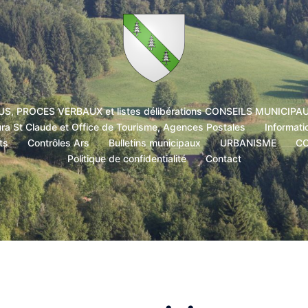
, PROCES VERBAUX et listes délibérations CONSEILS MUNICIPA
 Claude et Office de Tourisme, Agences Postales
Informati
ts
Contrôles Ars
Bulletins municipaux
URBANISME
C
Politique de confidentialité
Contact