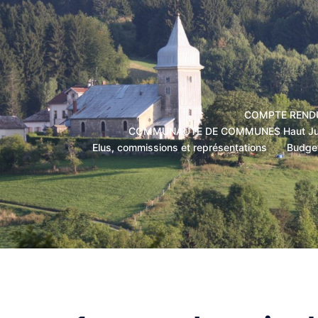
Aller
au
contenu
COMPTE RENDUS
COMMUNAUTE DE COMMUNES Haut Jura St
Elus, commissions et représentations
Budge