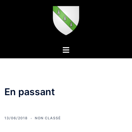
Aller
au
contenu
Ouvrir/fermer
le
menu
En passant
13/06/2018
NON CLASSÉ